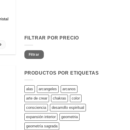
istal
FILTRAR POR PRECIO
o
Precio
Precio
Filtrar
mínimo
máximo
PRODUCTOS POR ETIQUETAS
alas
arcangeles
arcanos
arte de crear
chakras
color
consciencia
desarrollo espiritual
expansión interior
geometria
geometría sagrada