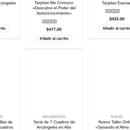
Tarjetas Me Conozco
rcángeles
Tarjetas Eseni
«Descubre el Poder del
Autoconocimiento»
Valorado
$
433.00
e
con
4.98
de
5
Valorado
rito
Añadir al carrit
$
477.00
con
5
de 5
Añadir al carrito
ON
ARCANGELES
NUEVO
llas de
Serie de 7 Cuadros de
Nuevo Taller Onli
Cuadros
Arcángeles en Alta
«Sanando el Alma