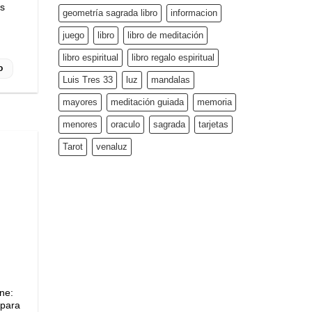
as
geometría sagrada libro
informacion
juego
libro
libro de meditación
libro espiritual
libro regalo espiritual
o
Luis Tres 33
luz
mandalas
mayores
meditación guiada
memoria
menores
oraculo
sagrada
tarjetas
Tarot
venaluz
ne:
 para