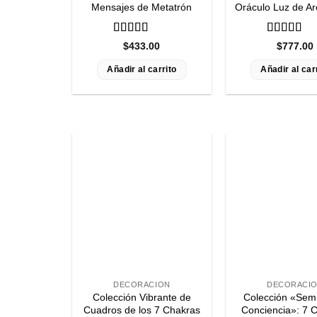
Mensajes de Metatrón
Oráculo Luz de A
Valorado
Valorado
$
433.00
$
777.00
con
5
de 5
con
4.97
d
5
Añadir al carrito
Añadir al car
DECORACION
DECORACI
Colección Vibrante de
Colección «Semi
Cuadros de los 7 Chakras
Conciencia»: 7 