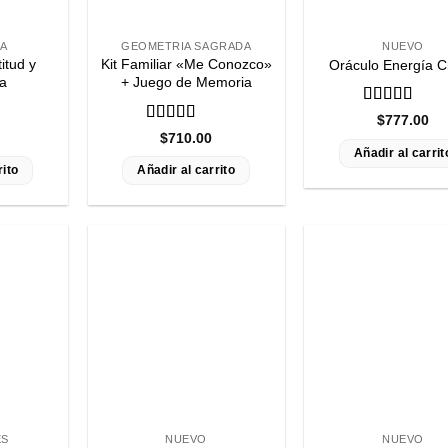
A
GEOMETRIA SAGRADA
NUEVO
itud y
Kit Familiar «Me Conozco»
Oráculo Energía Cr
a
+ Juego de Memoria
Valorado
$
777.00
con
5
de 5
Valorado
$
710.00
con
5
de 5
Añadir al carrit
rito
Añadir al carrito
ES
NUEVO
NUEVO