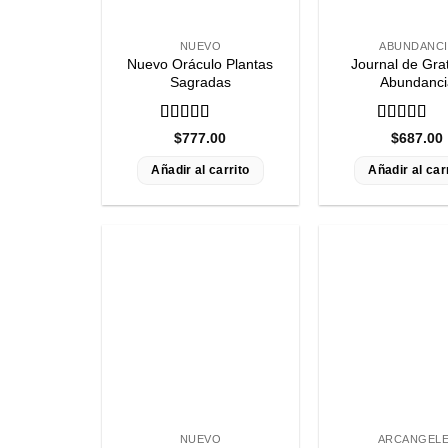
NUEVO
ABUNDANCI
Nuevo Oráculo Plantas
Journal de Grat
Sagradas
Abundanci
Valorado
Valorado
$
777.00
$
687.00
con
5
de 5
con
5
de 5
Añadir al carrito
Añadir al car
NUEVO
ARCANGEL