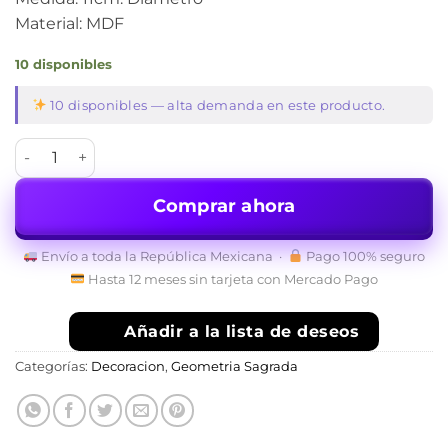
Material: MDF
10 disponibles
10 disponibles — alta demanda en este producto.
Paquete 2 calados Geometría Sagrada 11cm. cantidad
Comprar ahora
Envío a toda la República Mexicana ·
Pago 100% seguro
Hasta 12 meses sin tarjeta con Mercado Pago
Añadir a la lista de deseos
Categorías:
Decoracion
,
Geometria Sagrada