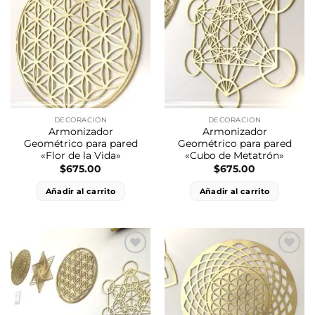
Añadir
Añadir
a la
a la
lista
lista
de
de
deseos
deseos
DECORACION
DECORACION
Armonizador
Armonizador
Geométrico para pared
Geométrico para pared
«Flor de la Vida»
«Cubo de Metatrón»
$
675.00
$
675.00
Añadir al carrito
Añadir al carrito
Añadir
Añadir
a la
a la
lista
lista
de
de
deseos
deseos