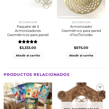
DECORACION
DECORACION
Paquete de 5
Armonizador
Armonizadores
Geométrico para pared
Geométricos para pared
«Flor/Toroide»
Valorado
$
3,333.00
$
675.00
con
5
de 5
Añadir al carrito
Añadir al carrito
PRODUCTOS RELACIONADOS
Añadir
Añadir
a la
a la
lista
lista
de
de