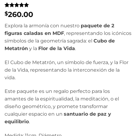
Valorado
1
260.00
$
con
5
de 5
en base a
Explora la armonía con nuestro
paquete de 2
valoración
de un
figuras caladas en MDF
, representando los icónicos
cliente
símbolos de la geometría sagrada: el
Cubo de
Metatrón
y la
Flor de la Vida
.
El Cubo de Metatrón, un símbolo de fuerza, y la Flor
de la Vida, representando la interconexión de la
vida.
Este paquete es un regalo perfecto para los
amantes de la espiritualidad, la meditación, o el
diseño geométrico, y promete transformar
cualquier espacio en un
santuario de paz y
equilibrio
.
Medida: 11cm. Diámetro