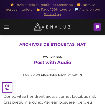
Envío a toda la República Mexicana ·
Hasta 12
meses sin tarjeta ·
Pago 100% seguro ·
Atención por
WhatsApp
Saltar
al
contenido
ARCHIVOS DE ETIQUETAS:
HAT
WORDPRESS
Post with Audio
POSTED ON
DICIEMBRE 1, 2014
BY
ADMIN
01
Dic
Donec vitae hendrerit arcu, sit amet faucibus nisl.
Cras pretium arcu ex. Aenean posuere libero eu