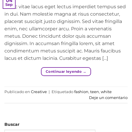
04
Sep
Nunc vitae lacus eget lectus imperdiet tempus sed
in dui. Nam molestie magna at risus consectetur,
placerat suscipit justo dignissim. Sed vitae fringilla
enim, nec ullamcorper arcu. Proin a venenatis
metus. Donec tincidunt dolor quis accumsan
dignissim. In accumsan fringilla lorem, sit amet
condimentum metus suscipit ac. Mauris faucibus
lacus et dictum lacinia. Curabitur egestas […]
Continuar leyendo
→
Publicado en
Creative
|
Etiquetado
fashion
,
teen
,
white
Deje un comentario
Buscar