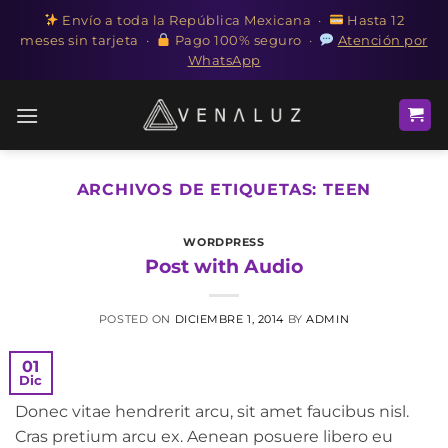
Envío a toda la República Mexicana ·
Hasta 12
meses sin tarjeta ·
Pago 100% seguro ·
Atención por
WhatsApp
Saltar
al
contenido
ARCHIVOS DE ETIQUETAS:
TEEN
WORDPRESS
Post with Audio
POSTED ON
DICIEMBRE 1, 2014
BY
ADMIN
01
Dic
Donec vitae hendrerit arcu, sit amet faucibus nisl.
Cras pretium arcu ex. Aenean posuere libero eu